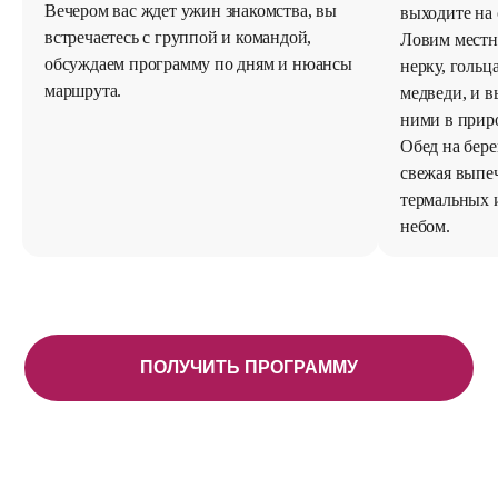
а, вы
выходите на спокойный сплав на лодках.
гейз
й,
Ловим местную красную рыбу, кижуча,
мине
 нюансы
нерку, гольца, на берег часто выходят
водо
медведи, и вы можете понаблюдать за
Фина
ними в природе.
исто
Обед на берегу, уха, икра, закуски и
свежая выпечка. После обеда купание в
термальных источниках под открытым
небом.
ПОЛУЧИТЬ ПРОГРАММУ