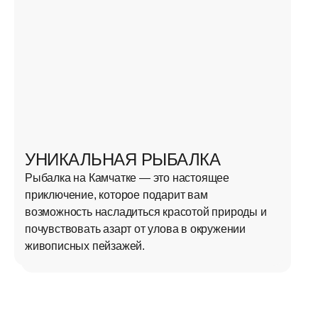
УНИКАЛЬНАЯ РЫБАЛКА
АТМОСФЕРНЫЕ ФОТО
Рыбалка на Камчатке — это настоящее
Каждое мгновение — для фото, впечатлений
приключение, которое подарит вам
и личной истории, которую хочется хранить
возможность насладиться красотой природы и
и делиться. Тур — не только про места,
почувствовать азарт от улова в окружении
а про ощущения, вдохновение и эмоции,
живописных пейзажей.
которые остаются с вами навсегда.