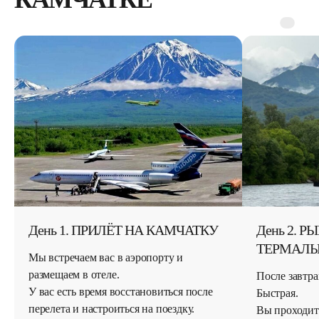
АТКУ
День 2. РЫБАЛКА. МЕДВЕДИ.
Ден
ТЕРМАЛЬНЫЕ ИСТОЧНИКИ
ГЕЙ
После завтрака выезжаем на реку
Утро
после
Быстрая.
и Го
.
Вы проходите короткий инструктаж и
Вас 