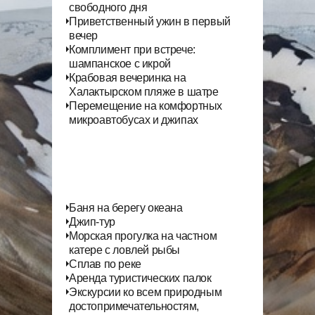
свободного дня
Приветственный ужин в первый
вечер
Комплимент при встрече:
шампанское с икрой
Крабовая вечеринка на
Халактырском пляже в шатре
Перемещение на комфортных
микроавтобусах и джипах
Билет на лифт в парке Чжанцзяцзе
Баня на берегу океана
Джип-тур
Морская прогулка на частном
катере с ловлей рыбы
Сплав по реке
Аренда туристических палок
Экскурсии ко всем природным
достопримечательностям,