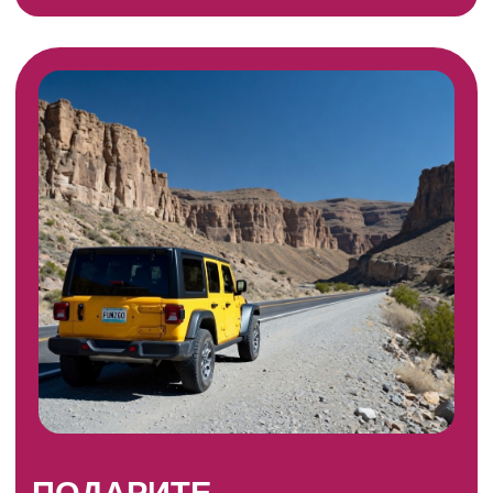
Данная услуга не является туроператорской
деятельностью. Под туром или путешествием
подразумевается разовая помощь в организации
поездки от имени заказчика согласно договору
поручения. ИП Рец Мария Сергеевна, ИНН
781409416955, ОГРНИП 318784700272568.
© Все права защищены