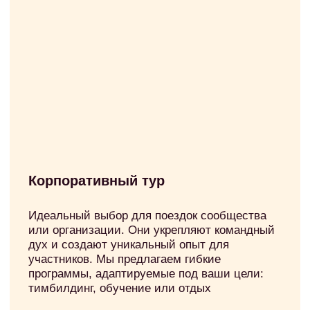
[фотоотчеты с прошлых поездок]
СМОТРИТЕ ФОТО С
НАШИХ ПОЕЗДОК!