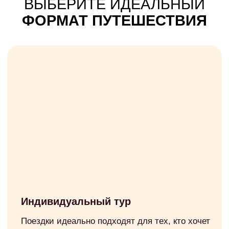
ПОДАРИТЕ
СЕРТИФИКАТ
НА
ПУТЕШЕСТВИЕ!
ПОЧЕМУ ЭТО ЛУЧШИЙ ПОДАРОК ?
Эмоции важнее вещей — путешествия
1
оставляют яркие воспоминания.
Новый опыт — каждый маршрут дарит
2
уникальные впечатления.
Свобода выбора — близкий сам
3
выберет, куда и когда отправиться.
Приобрести сертификат
ПОЧЕМУ ВЫБИРАЮТ
FUN2GO