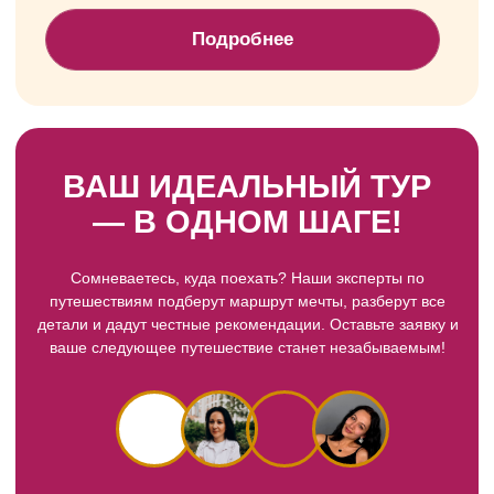
Дагестан
Исландия
Итоги путешествий
Итоги путешествий
2023−2025 года
2023−2025 года
НЕ НАШЛИ СВОЙ МАРШРУТ?
ПОЛНЫЙ КАЛЕНДАРЬ
ТУРОВ НА 2026
20+ направлений по России и миру — новые
маршруты добавляются каждый месяц.
Открыть календарь туров