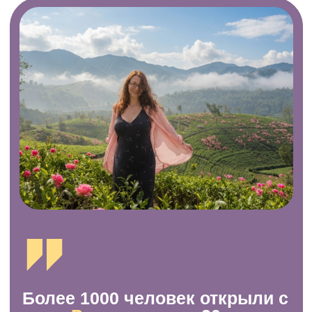
и открываем нестандартные локации.
Команда
FUN2GO
полностью берет на
себя ваш комфорт и безопасность,
объединяя увлеченных людей
- -
в
легкие и вдохновляющие поездки по
миру.
ПУТЕШЕСТВУЙТЕ
И КОПИТЕ ВЫГОДУ
Простые инструменты, которые делают
каждую поездку доступнее и приятнее.