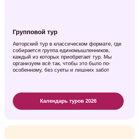
Выгодные
авиабилеты
,
анонсы, интересные
факты
и ответы на
вопросы о
путешествиях
Узнать подробнее