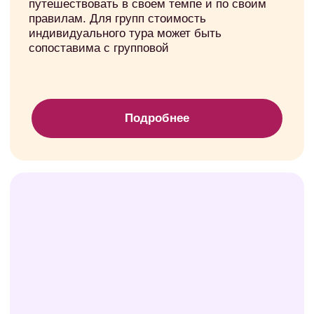
5,0 ·
2gis
5,0 · Yandex