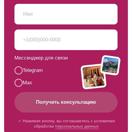
Формат тура
Отзывы
Галерея
Вакансии
Бонусы
+7 901 132 86 56
info@fun2go.ru
Политика персональных даннных
Политика возврата денежных средств
Согласие на получение рекламной информации
Согласие на обработку персональных данных
Календарь туров