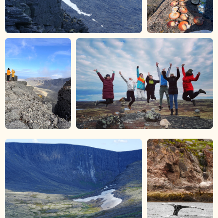
ПОЛУЧИТЕ ПРОГРАММУ ТУРА
И
ПОЕХАЛИ С НАМИ!
Подготовили презентацию с описанием
каждой локации, отелей и питания,
транспортом по маршруту и особенностями
нашей программы